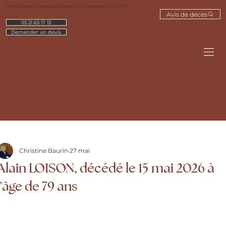
Thorel Maison Funéraire & Marbrerie - Permanence 24/24 7j/7
Avis de décès
03 21 65 17 13
Demander un devis
Christine Baurin
27 mai
Alain LOISON, décédé le 15 mai 2026 à
l'âge de 79 ans