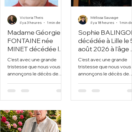
Victoria Theis
Mélissa Sauvage
il y a 3 heures
1 min de lecture
il y a 18 heures
Madame Géorgie
Sophie BALINGO
FONTAINE née
décédée à Lille le 5
MINET décédée le 5
août 2026 à l'âge
août 2026 dans sa
36 ans.
C’est avec une grande
C’est avec une grande
89ème année.
tristesse que nous vous
tristesse que nous vous
annonçons le décès de
annonçons le décès de
Madame Géorgie
Sophie BALINGON
FONTAINE survenu le 5
survenu le 5 août 2026 à
août 2026 à Sains-en-
Lille. Nous vous invitons à
Gohelle. Nous vous invitons
utiliser cet espace pour
à utiliser cet espace pour
laisser vos condoléance
laisser vos condoléances,
partager des photos
partager des photos
souvenirs, une anecdote
souvenirs, une anecdote ou
exprimer vos pensées à