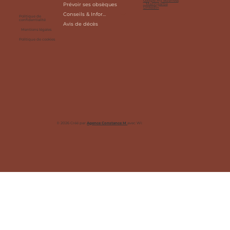
Google My Business
Prévoir ses obsèques
- Mazingarbe
Linkedin
Conseils & Informations
Politique de
confidentialité
Avis de décès
Mentions légales
Politique de cookies
© 2026 Créé par
Agence Constance M
avec
Wix Studio™