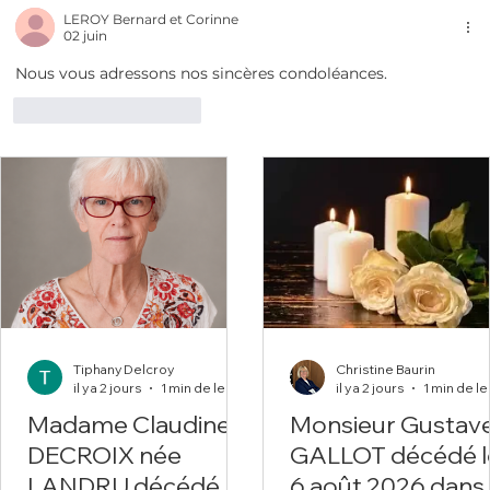
LEROY Bernard et Corinne
02 juin
Nous vous adressons nos sincères condoléances. 
J'aime
Répondre
Tiphany Delcroy
Christine Baurin
il y a 2 jours
1 min de lecture
il y a 2 jours
Madame Claudine
Monsieur Gustav
DECROIX née
GALLOT décédé l
LANDRU décédée
6 août 2026 dans