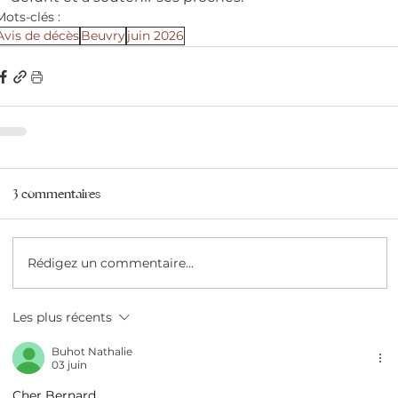
Mots-clés :
Avis de décès
Beuvry
juin 2026
3 commentaires
Rédigez un commentaire...
Les plus récents
Buhot Nathalie
03 juin
Cher Bernard,