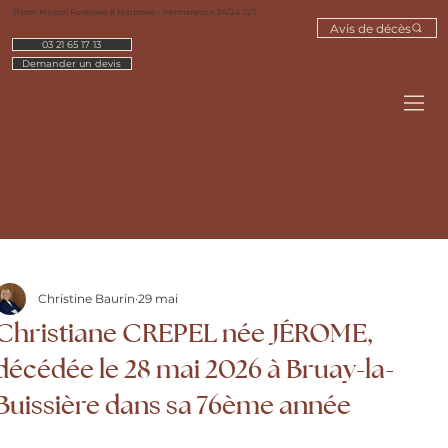
Thorel Maison Funéraire & Marbrerie - Permanence 24/24 7j/7
Avis de décès
03 21 65 17 13
Demander un devis
Christine Baurin
29 mai
Christiane CREPEL née JÉROME,
décédée le 28 mai 2026 à Bruay-la-
Buissière dans sa 76ème année