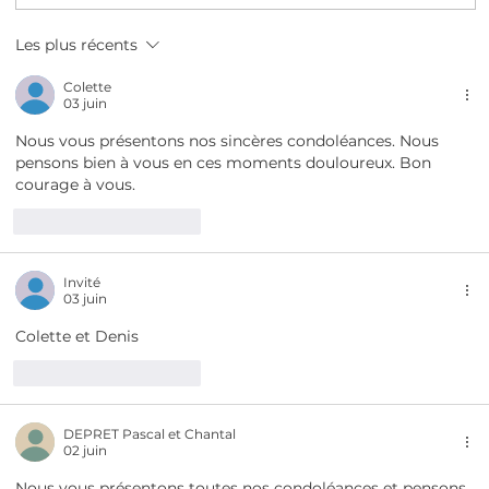
Les plus récents
Colette
03 juin
Nous vous présentons nos sincères condoléances. Nous 
pensons bien à vous en ces moments douloureux. Bon 
courage à vous. 
J'aime
Répondre
Invité
03 juin
Colette et Denis 
J'aime
Répondre
DEPRET Pascal et Chantal
02 juin
Nous vous présentons toutes nos condoléances et pensons 