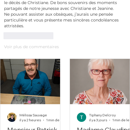
le décès de Christiane. De bons souvenirs des moments 
partagés de notre jeunesse avec Christiane et Jeanine.
Ne pouvant assister aux obsèques, j’aurais une pensée 
particulière et vous présente mes sincères condoléances 
attristées. 
J'aime
Répondre
Voir plus de commentaires
Mélissa Sauvage
Tiphany Delcroy
il y a 2 heures
1 min de lecture
il y a 3 jours
Monsieur Patrick
Madame Claudin