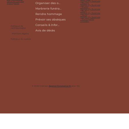
Google My Business
Sains-en-Gohelle
Organiser des obsèques
- Beuvry
Mazingarbe
Google My Business
- Noeux
Marbrerie funéraire
Google My Business
- Bully
Google My Business
Rendre hommage
- Sains
Google My Business
Prévoir ses obsèques
- Mazingarbe
Linkedin
Conseils & Informations
Politique de
confidentialité
Avis de décès
Mentions légales
Politique de cookies
© 2026 Créé par
Agence Constance M
avec
Wix Studio™