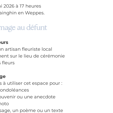
i 2026 à 17 heures
Sainghin en Weppes.
age au défunt
eurs
n artisan fleuriste local
ment sur le lieu de cérémonie
s fleurs
age
 à utiliser cet espace pour :
condoléances
ouvenir ou une anecdote
hoto
sage, un poème ou un texte