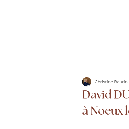
Christine Baurin
David DU
à Noeux 