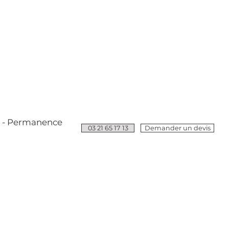
e - Permanence
03 21 65 17 13
Demander un devis