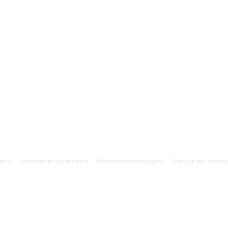
es
Marbrerie funéraire
Rendre hommage
Prévoir ses obsè