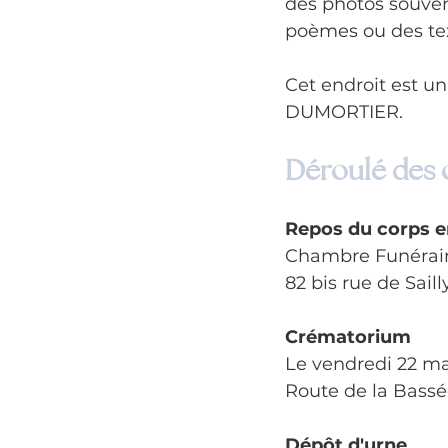
des photos souven
poèmes ou des tex
Cet endroit est u
DUMORTIER.
Déroulé des
Repos du corps e
Chambre Funérair
82 bis rue de Sail
Crématorium
Le vendredi 22 ma
Route de la Bassée
Dépôt d'urne