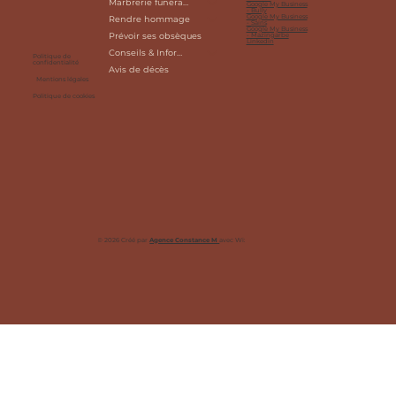
Marbrerie funéraire
Google My Business
- Bully
Google My Business
Rendre hommage
- Sains
Google My Business
Prévoir ses obsèques
- Mazingarbe
Linkedin
Conseils & Informations
Politique de
confidentialité
Avis de décès
Mentions légales
Politique de cookies
© 2026 Créé par
Agence Constance M
avec
Wix Studio™