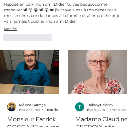
Repose en paix mon ami Didier tu vas beaucoup me 
manquer 🕊️ 🥺 😭 🕊️ 😭 ❤️ j'y croyais pas à ton décès tous 
mes sincères condoléances à la famille et aller proche et je 
vais  jamais t'oublier mon ami Didier 
Modifié
J'aime
Répondre
Mélissa Sauvage
Tiphany Delcroy
il y a 2 heures
1 min de lecture
il y a 3 jours
Monsieur Patrick
Madame Claudin