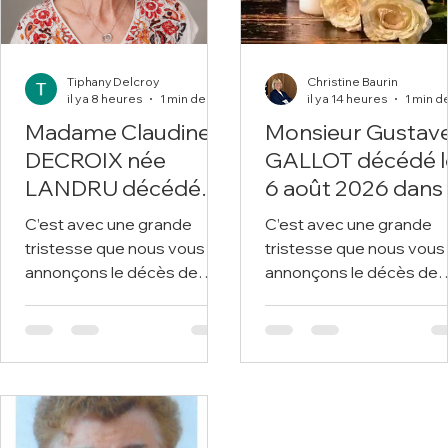
Tiphany Delcroy
Christine Baurin
il y a 8 heures
1 min de lecture
il y a 14 heures
Madame Claudine
Monsieur Gustav
DECROIX née
GALLOT décédé l
LANDRU décédée
6 août 2026 dans
le 6 août 2026 à
99ème année.
C’est avec une grande
C’est avec une grande
l'âge de 74 ans.
tristesse que nous vous
tristesse que nous vous
annonçons le décès de
annonçons le décès de
Madame Claudine
Jean ROSIAUX survenu 
DECROIX survenu le 6 août
1er août 2026 à Liévin Nous
2026 à Liévin. Nous vous
vous invitons à utiliser c
invitons à utiliser cet
espace pour laisser vos
espace pour laisser vos
condoléances, partager
condoléances, partager
des photos souvenirs, u
des photos souvenirs, une
anecdote ou exprimer v