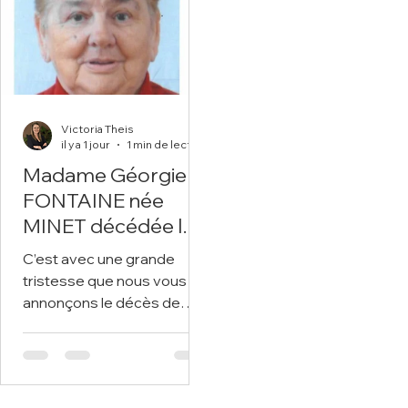
anecdote ou exprimer vos
pensées à travers des
pensées à travers des
poèmes ou des textes.
poèmes ou des textes.
Victoria Theis
il y a 1 jour
1 min de lecture
Madame Géorgie
FONTAINE née
MINET décédée le 5
août 2026 dans sa
C’est avec une grande
89ème année.
tristesse que nous vous
annonçons le décès de
Madame Géorgie
FONTAINE survenu le 5
août 2026 à Sains-en-
Gohelle. Nous vous invitons