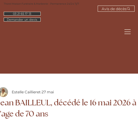
Thorel Maison Funéraire & Marbrerie - Permanence 24/24 7j/7
Avis de décès
03 21 65 17 13
Demander un devis
Estelle Caillieret
27 mai
Jean BAILLEUL, décédé le 16 mai 2026 à
l'age de 70 ans