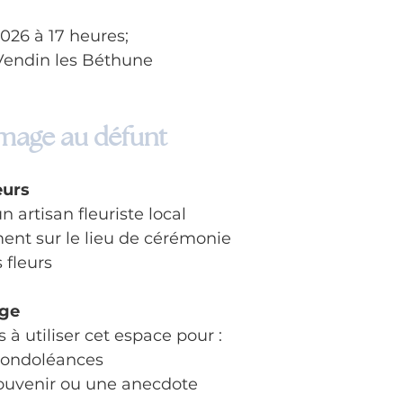
2026 à 17 heures;
endin les Béthune
age au défunt
eurs
n artisan fleuriste local
ment sur le lieu de cérémonie
s fleurs
age
 à utiliser cet espace pour :
condoléances
ouvenir ou une anecdote