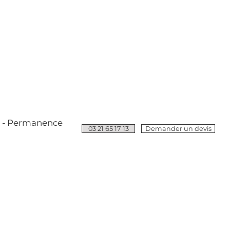
e - Permanence
03 21 65 17 13
Demander un devis