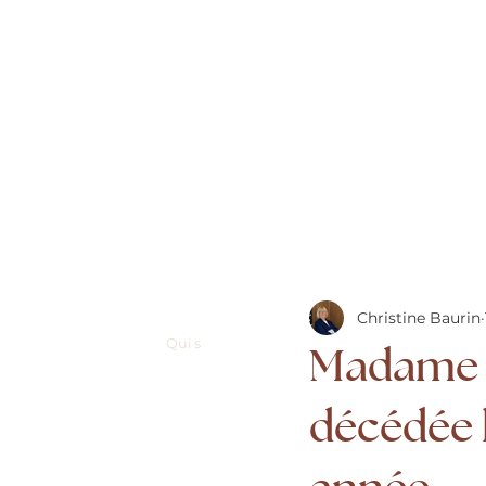
Christine Baurin
Qui sommes-nous?
Organiser des obsèqu
Madame 
décédée l