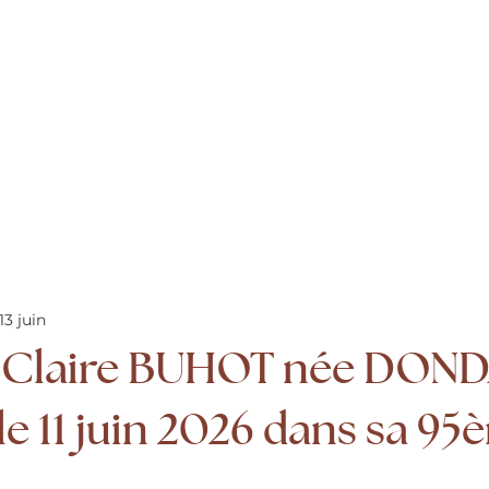
13 juin
es
Marbrerie funéraire
Rendre hommage
Prévoir ses obsè
Claire BUHOT née DOND
e 11 juin 2026 dans sa 9