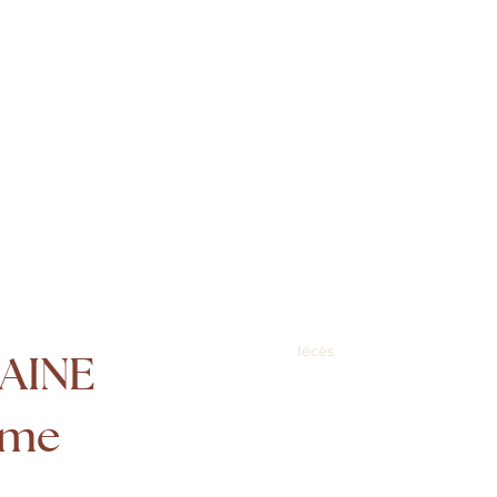
ques
Conseils & Informations
Avis de décès
AINE
5ème