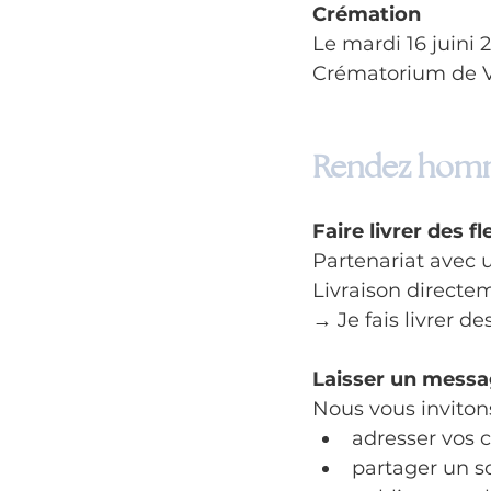
Crémation
Le mardi 16 juini 
Crématorium de V
Rendez homm
Faire livrer des fl
Partenariat avec u
Livraison directe
→ Je fais livrer de
Laisser un mess
Nous vous invitons
adresser vos 
partager un s