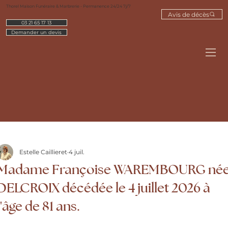
Thorel Maison Funéraire & Marbrerie - Permanence 24/24 7j/7
Avis de décès
03 21 65 17 13
Demander un devis
Estelle Caillieret
4 juil.
Madame Françoise WAREMBOURG né
DELCROIX décédée le 4 juillet 2026 à
l'âge de 81 ans.