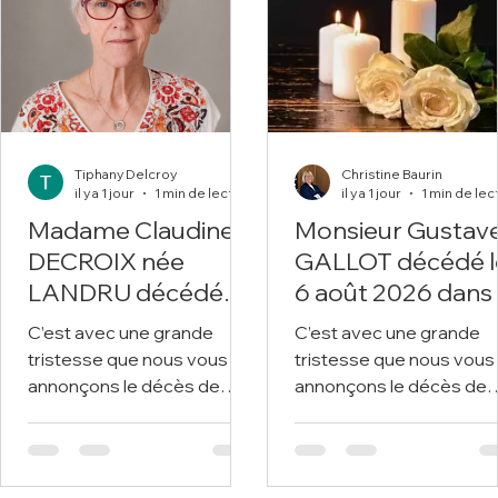
Tiphany Delcroy
Christine Baurin
il y a 1 jour
1 min de lecture
il y a 1 jour
1 min de lec
Madame Claudine
Monsieur Gustav
DECROIX née
GALLOT décédé l
LANDRU décédée
6 août 2026 dans
le 6 août 2026 à
99ème année.
C’est avec une grande
C’est avec une grande
l'âge de 74 ans.
tristesse que nous vous
tristesse que nous vous
annonçons le décès de
annonçons le décès de
Madame Claudine
Jean ROSIAUX survenu 
DECROIX survenu le 6 août
1er août 2026 à Liévin Nous
2026 à Liévin. Nous vous
vous invitons à utiliser c
invitons à utiliser cet
espace pour laisser vos