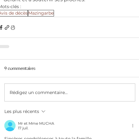
Mots-clés :
Avis de décès
Mazingarbe
9 commentaires
Rédigez un commentaire...
Les plus récents
Mr et Mme MUCHA
17 juil.
Sincères condoléances à toute la famille 