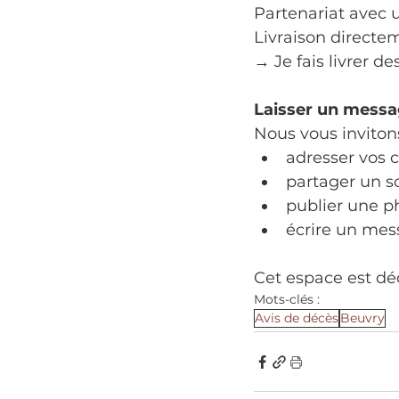
Partenariat avec u
Livraison directe
→ Je fais livrer de
Laisser un mess
Nous vous invitons
adresser vos 
partager un s
publier une p
écrire un mes
Cet espace est dé
Mots-clés :
Avis de décès
Beuvry