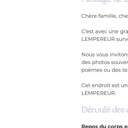
Chère famille, che
C’est avec une gr
LEMPEREUR survenu
Nous vous invitons
des photos souven
poèmes ou des tex
Cet endroit est u
LEMPEREUR.
Déroulé des
Repos du corps e