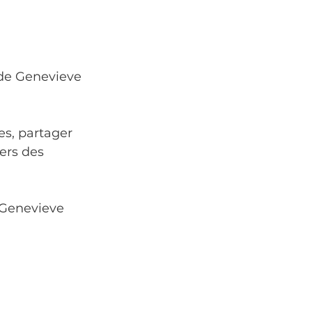
 de Genevieve 
es, partager 
ers des 
 Genevieve 