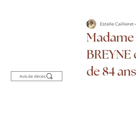
Estelle Caillieret
Madame 
BREYNE dé
de 84 ans
Avis de décès