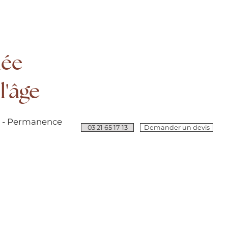
née
l'âge
e - Permanence
03 21 65 17 13
Demander un devis