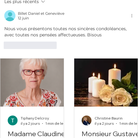
Les plus récents
Billet Daniel et Geneviève
12 juin
Nous vous présentons toutes nos sincères condoléances, 
avec toutes nos pensées affectueuses. Bisous 
J'aime
Répondre
Tiphany Delcroy
Christine Baurin
il y a 2 jours
1 min de lecture
il y a 2 jours
Madame Claudine
Monsieur Gustav