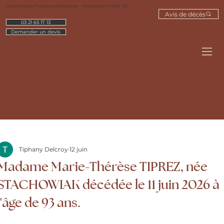
Thorel Maison Funéraire & Marbrerie - Permanence 24/24 7j/7
Avis de décès
03 21 65 17 13
Demander un devis
Tiphany Delcroy
12 juin
Madame Marie-Thérèse TIPREZ, née
STACHOWIAK décédée le 11 juin 2026 à
l'âge de 93 ans.