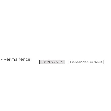
e - Permanence
03 21 65 17 13
Demander un devis