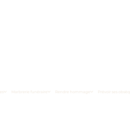
es
Marbrerie funéraire
Rendre hommage
Prévoir ses obsè