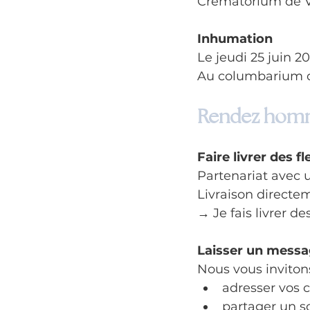
Crématorium de V
Inhumation
Le jeudi 25 juin 2
Au columbarium 
Rendez homm
Faire livrer des fl
Partenariat avec u
Livraison directe
→ Je fais livrer de
Laisser un mess
Nous vous invitons
adresser vos 
partager un s