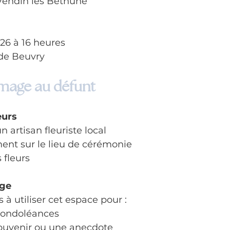
endin les Béthune
026 à 16 heures
de Beuvry
age au défunt
eurs
n artisan fleuriste local
ment sur le lieu de cérémonie
s fleurs
age
 à utiliser cet espace pour :
condoléances
ouvenir ou une anecdote