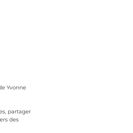
de Yvonne 
es, partager 
ers des 