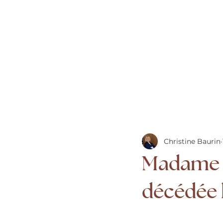
Christine Baurin
Madame 
décédée l