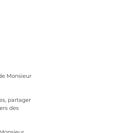
de Monsieur 
es, partager 
ers des 
 Monsieur 