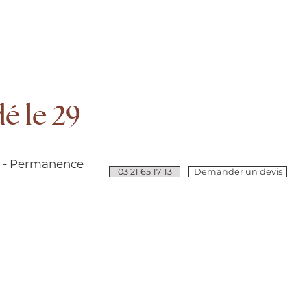
é le 29
e - Permanence
03 21 65 17 13
Demander un devis