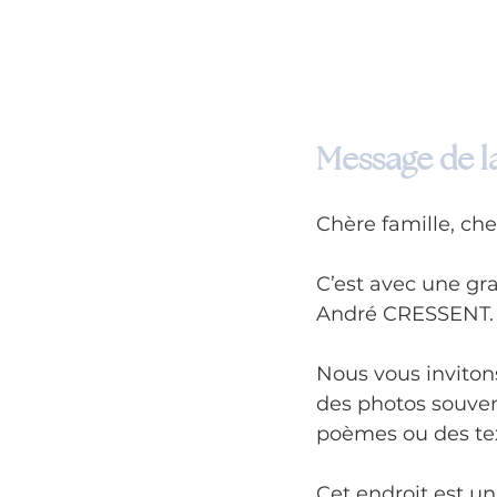
Message de la
Chère famille, che
C’est avec une gr
André CRESSENT.
Nous vous invitons
des photos souven
poèmes ou des tex
Cet endroit est u