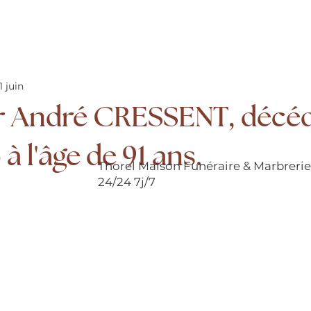
1 juin
 André CRESSENT, décéd
à l'âge de 91 ans.
Thorel Maison Funéraire & Marbreri
24/24 7j/7