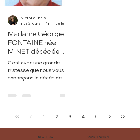
Victoria Theis
il y a 2 jours
1 min de lecture
Madame Géorgie
FONTAINE née
MINET décédée le 5
août 2026 dans sa
C’est avec une grande
89ème année.
tristesse que nous vous
annonçons le décès de
Madame Géorgie
FONTAINE survenu le 5
août 2026 à Sains-en-
Gohelle. Nous vous invitons
à utiliser cet espace pour
1
2
3
4
5
laisser vos condoléances,
partager des photos
souvenirs, une anecdote ou
Réseaux sociaux
Plan du site