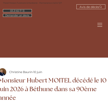
Thorel Maison Funéraire & Marbrerie - Permanence 24/24 7j/7
Avis de décès
03 21 65 17 13
Demander un devis
Christine Baurin
10 juin
Monsieur Hubert MOITEL décédé le 10
juin 2026 à Béthune dans sa 90ème
année