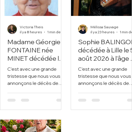
Victoria Theis
Mélissa Sauvage
il y a 8 heures
1 min de lecture
il y a 23 heures
Madame Géorgie
Sophie BALINGO
FONTAINE née
décédée à Lille le 5
MINET décédée le 5
août 2026 à l'âge
août 2026 dans sa
36 ans.
C’est avec une grande
C’est avec une grande
89ème année.
tristesse que nous vous
tristesse que nous vous
annonçons le décès de
annonçons le décès de
Madame Géorgie
Sophie BALINGON
FONTAINE survenu le 5
survenu le 5 août 2026 à
août 2026 à Sains-en-
Lille. Nous vous invitons à
Gohelle. Nous vous invitons
utiliser cet espace pour
à utiliser cet espace pour
laisser vos condoléance
laisser vos condoléances,
partager des photos