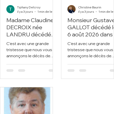
Tiphany Delcroy
Christine Baurin
il y a 3 jours
1 min de lecture
il y a 3 jours
Madame Claudine
Monsieur Gustav
DECROIX née
GALLOT décédé l
LANDRU décédée
6 août 2026 dans
le 6 août 2026 à
99ème année.
C’est avec une grande
C’est avec une grande
l'âge de 74 ans.
tristesse que nous vous
tristesse que nous vous
annonçons le décès de
annonçons le décès de
Madame Claudine
Jean ROSIAUX survenu 
DECROIX survenu le 6 août
1er août 2026 à Liévin Nous
2026 à Liévin. Nous vous
vous invitons à utiliser c
invitons à utiliser cet
espace pour laisser vos
espace pour laisser vos
condoléances, partager
condoléances, partager
des photos souvenirs, u
des photos souvenirs, une
anecdote ou exprimer v
anecdote ou exprimer vos
pensées à travers des
pensées à travers des
poèmes ou des textes.