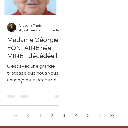
poèmes ou des textes.
Victoria Theis
il y a 4 jours
1 min de lecture
Madame Géorgie
FONTAINE née
MINET décédée le 5
août 2026 dans sa
C’est avec une grande
89ème année.
tristesse que nous vous
annonçons le décès de
Madame Géorgie
FONTAINE survenu le 5
août 2026 à Sains-en-
Gohelle. Nous vous invitons
à utiliser cet espace pour
1
2
3
4
5
laisser vos condoléances,
partager des photos