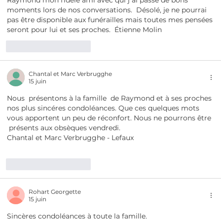
Raymond mon fidèle ami avec qui j ai passé de bons 
moments lors de nos conversations.  Désolé, je ne pourrai 
pas être disponible aux funérailles mais toutes mes pensées 
seront pour lui et ses proches.  Étienne Molin 
J'aime
Répondre
Chantal et Marc Verbrugghe
15 juin
Nous  présentons à la famille  de Raymond et à ses proches 
nos plus sincéres condoléances. Que ces quelques mots 
vous apportent un peu de réconfort. Nous ne pourrons être 
 présents aux obsèques vendredi.
Chantal et Marc Verbrugghe - Lefaux
J'aime
Répondre
Rohart Georgette
15 juin
Sincères condoléances à toute la famille.