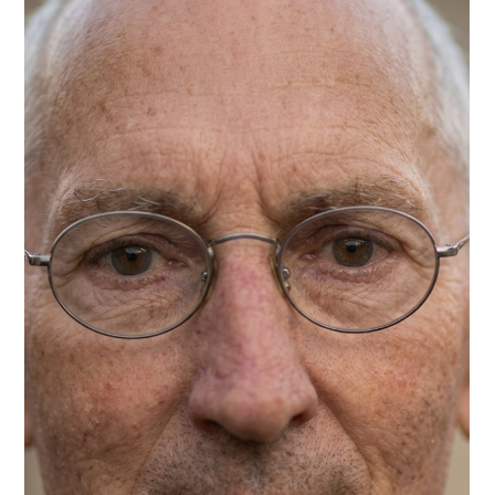
Mélissa Sauvage
28 juil.
LES AVIS DE DÉCÈS
Madame Chantal BALINGON née
MONNIEZ décédée le 26 juillet 2026 dans
sa 66ème année
C’est avec une grande tristesse que nous vous annonçons
le décès de Chantal BALINGON née MONNIEZ survenu le
26 juilet 2026 à Beuvry. Nous vous invitons à utiliser cet
espace pour laisser vos condoléances, partager des
photos souvenirs, une anecdote ou exprimer vos pensées
à travers des poèmes ou des textes.