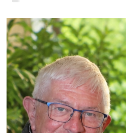
Mélissa Sauvage
il y a 6 jours
LES AVIS DE DÉCÈS
Monsieur Bernard LECLERCQ décédé à
Beuvry le 31 juillet 2026 à l'âge de 74 ans.
C’est avec une grande tristesse que nous vous annonçons
le décès de Monsieur Bernard LECLERCQ décédé à
Beuvry le 31 juillet 2026 Nous vous invitons à utiliser cet
espace pour laisser vos condoléances, partager des
photos souvenirs, une anecdote ou exprimer vos pensées
à travers des poèmes ou des textes.