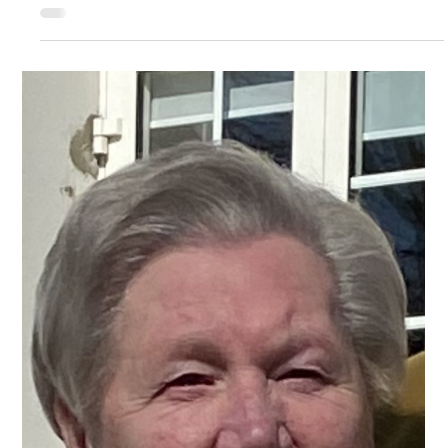
Estelle Caillieret
24 juil.
LES AVIS DE DÉCÈS
Monsieur Arnauld DARSY décédé le 23
juillet 2026 à l'âge de 73 ans.
C’est avec une grande tristesse que nous vous annonçons