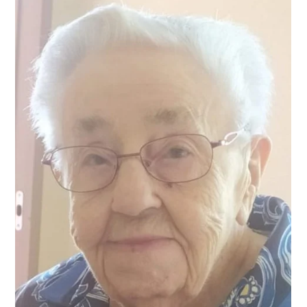
Estelle Caillieret
24 juin
LES AVIS DE DÉCÈS
Monsieur Jean-Luc GUYOT décédé le 23
juin 2026 à l'âge de 68 ans.