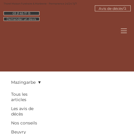
Thorel Maison Funéraire & Marbrerie - Permanence 24/24 7j/7
Avis de décès
03 21 65 17 13
Demander un devis
Mazingarbe
Tous les
articles
Les avis de
décès
Nos conseils
Beuvry