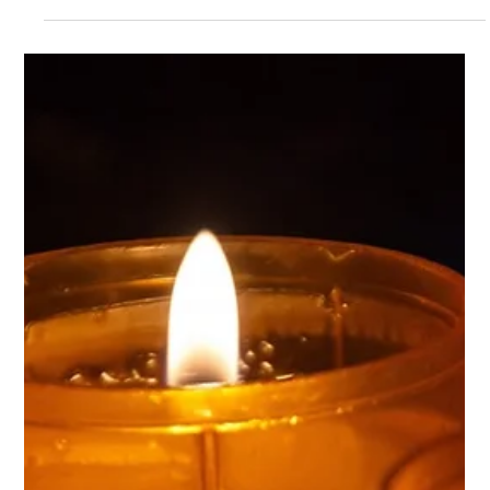
Monsieur Michel EGO décédé le 3 août
2026 à l'âge de 84 ans.
C’est avec une grande tristesse que nous vous annonçons
le décès de Monsieur Michel EGO survenu le jour 3 août
2026 à Lens. Nous vous invitons à utiliser cet espace pour
laisser vos condoléances, partager des photos souvenirs,
une anecdote ou exprimer vos pensées à travers des
poèmes ou des textes.