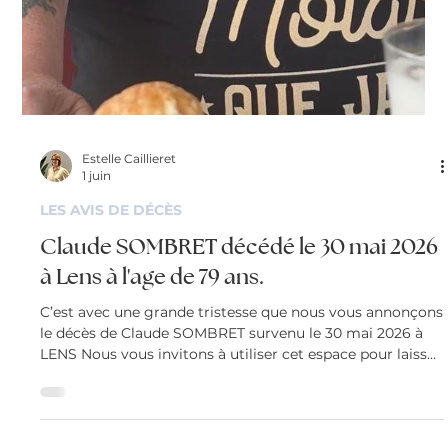
Estelle Caillieret
3 juin
LES AVIS DE DÉCÈS
Evelyne CIESIELSKI décédée le 30 mai
2026 à Mazingarbe à l'age de 66 ans.
C’est avec une grande tristesse que nous vous annonçons
le décès de Evelyne CIESIELSKI survenu le 30 mai 2026 à
Mazingarbe. Nous vous invitons à utiliser cet espace pour
laisser vos condoléances, partager des photos souvenirs,
une anecdote ou exprimer vos pensées à travers des
poèmes ou des textes.