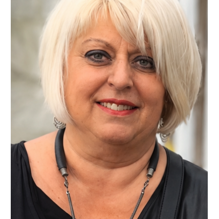
dans sa 76ème année.
C’est avec une grande tristesse que nous vous annonçons
le décès de Pierre-Marie QUIGNON survenu le 27 juillet
2026 à Bois-Bernard Nous vous invitons à utiliser cet
espace pour laisser vos condoléances, partager des
photos souvenirs, une anecdote ou exprimer vos pensées
à travers des poèmes ou des textes.