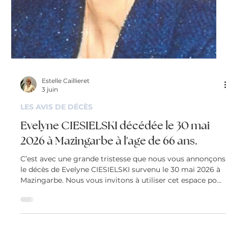
Estelle Caillieret
15 juin
LES AVIS DE DÉCÈS
Madame Louise BERNARD née
DELPIERRE décédée le 12 juin 2026 dans
sa 101ème année.
C’est avec une grande tristesse que nous vous annonçons
le décès de Louise BERNARD survenu le 12 juin 2026 à
Pont Sainte Maxence. Nous vous invitons à utiliser cet
espace pour laisser vos condoléances, partager des
photos souvenirs, une anecdote ou exprimer vos pensées
à travers des poèmes ou des textes.