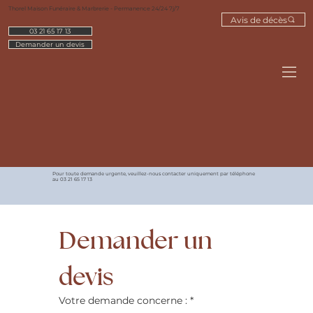
Thorel Maison Funéraire & Marbrerie - Permanence 24/24 7j/7
Avis de décès
03 21 65 17 13
Demander un devis
Pour toute demande urgente, veuillez-nous contacter uniquement par téléphone
au 03 21 65 17 13
Demander un 
devis
Votre demande concerne :
*