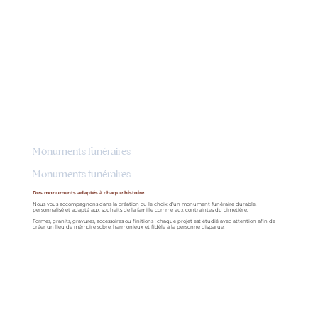
Monuments funéraires
Monuments funéraires
Des monuments adaptés à chaque histoire
Nous vous accompagnons dans la création ou le choix d’un monument funéraire durable,
personnalisé et adapté aux souhaits de la famille comme aux contraintes du cimetière.
Formes, granits, gravures, accessoires ou finitions : chaque projet est étudié avec attention afin de
créer un lieu de mémoire sobre, harmonieux et fidèle à la personne disparue.