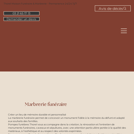
Thorel Maison Funéraire & Marbrerie - Permanence 24/24 7j/7
Avis de décès
03 21 65 17 13
Demander un devis
Marbrerie funéraire
Créer un lieu de mémoire durable et personnalisé
La marbrerie funéraire permet de concevoir un monument fidèle à la mémoire du défunt et adapté
aux souhaits des familles.
Pompes funèbres Thorel vous accompagne dans la création, la rénovation et l’entretien de
monuments funéraires, caveaux et sépultures, avec une attention particulière portée à la qualité des
matériaux, à l’esthétique et au respect des volontés exprimées.