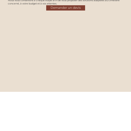
Nous vous conseillons à chaque étape afin de vous proposer des solutions adaptées au cimetière
concerné, à votre budget et à vos attentes.
Demander un devis