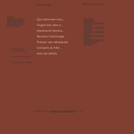
Réseaux sociaux
Plan du site
Beuvry
Facebook
Nœux-les-Mines
Qui sommes-nous?
Instagram
Bully-les-Mines
Google My Business
Sains-en-Gohelle
Organiser des obsèques
- Beuvry
Mazingarbe
Google My Business
- Noeux
Marbrerie funéraire
Google My Business
- Bully
Google My Business
Rendre hommage
- Sains
Google My Business
Prévoir ses obsèques
- Mazingarbe
Linkedin
Conseils & Informations
Politique de
confidentialité
Avis de décès
Mentions légales
Politique de cookies
© 2026 Créé par
Agence Constance M
avec
Wix Studio™