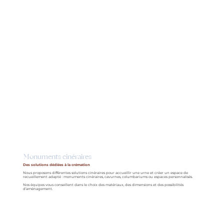
Monuments cinéraires
Des solutions dédiées à la crémation
Nous proposons différentes solutions cinéraires pour accueillir une urne et créer un espace de
recueillement adapté : monuments cinéraires, cavurnes, columbariums ou espaces personnalisés.
Nos équipes vous conseillent dans le choix des matériaux, des dimensions et des possibilités
d’aménagement.