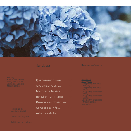
Réseaux sociaux
Plan du site
Beuvry
Facebook
Nœux-les-Mines
Qui sommes-nous?
Instagram
Bully-les-Mines
Google My Business
Sains-en-Gohelle
Organiser des obsèques
- Beuvry
Mazingarbe
Google My Business
- Noeux
Marbrerie funéraire
Google My Business
- Bully
Google My Business
Rendre hommage
- Sains
Google My Business
Prévoir ses obsèques
- Mazingarbe
Linkedin
Conseils & Informations
Politique de
confidentialité
Avis de décès
Mentions légales
Politique de cookies