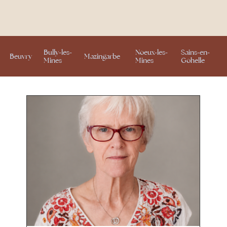
Bully-les-
Noeux-les-
Sains-en-
Beuvry
Mazingarbe
Mines
Mines
Gohelle