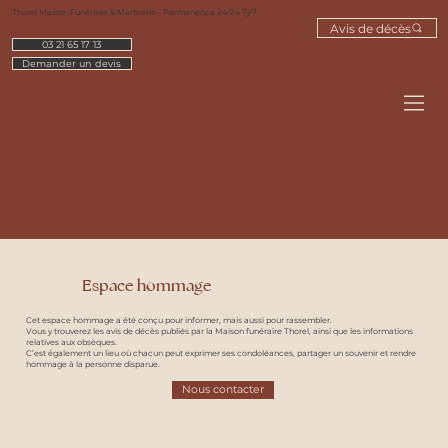
Thorel Maison Funéraire & Marbrerie - Permanence 24/24 7j/7
Avis de décès
03 21 65 17 13
Demander un devis
Espace hommage
Cet espace hommage a été conçu pour informer, mais aussi pour rassembler.
Vous y trouverez les avis de décès publiés par la Maison funéraire Thorel, ainsi que les informations
relatives aux obsèques.
C’est également un lieu où chacun peut exprimer ses condoléances, partager un souvenir et rendre
hommage à la personne disparue.
Nous contacter