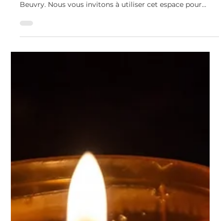
C’est avec une grande tristesse que nous vous annonçons
le décès de Louis DESCAMPS survenu le 3 août 2026 à
Beuvry. Nous vous invitons à utiliser cet espace pour
laisser vos condoléances, partager des photos souvenirs,
une anecdote ou exprimer vos pensées à travers des
poèmes ou des textes.