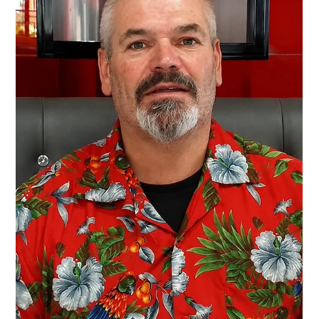
C’est avec une grande tristesse que nous vous annonçons
le décès de Raymond SZALAMACHA survenu le 12 juin
2026 à Noeux les Mines Nous vous invitons à utiliser cet
espace pour laisser vos condoléances, partager des
photos souvenirs, une anecdote ou exprimer vos pensées
à travers des poèmes ou des textes.