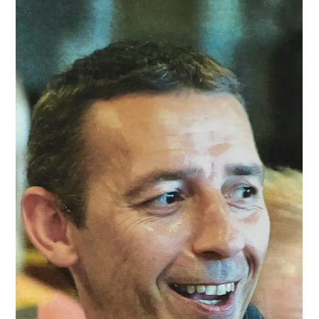
Mélissa Sauvage
9 juin
LES AVIS DE DÉCÈS
Madame Irène SOLTOWSKI Décédée le 7
juin 2026 à Cambrin
C’est avec une grande tristesse que nous vous annonçons
le décès de Madame Irène SOLTOWSKI survenu le 7 juin
2026 à Cambrin. Nous vous invitons à utiliser cet espace
pour laisser vos condoléances, partager des photos
souvenirs, une anecdote ou exprimer vos pensées à
travers des poèmes ou des textes.