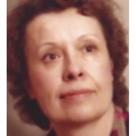
Éric SAMMIEZ décédé le 7 juin 2026 à
Noeux les Mines
C’est avec une grande tristesse que nous vous annonçons
le décès de Éric SAMMIEZ survenu le 7 juin 2026 à Noeux
les Mines Nous vous invitons à utiliser cet espace pour
laisser vos condoléances, partager des photos souvenirs,
une anecdote ou exprimer vos pensées à travers des
poèmes ou des textes.