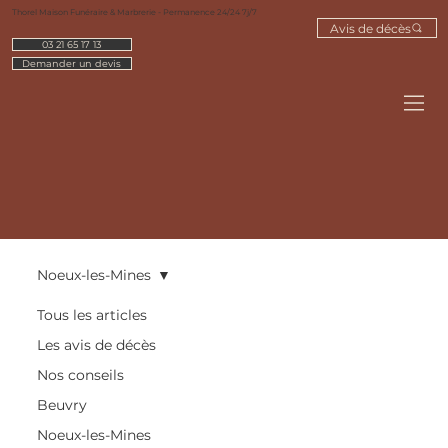
Thorel Maison Funéraire & Marbrerie - Permanence 24/24 7j/7
Avis de décès
03 21 65 17 13
Demander un devis
Noeux-les-Mines
Tous les articles
Les avis de décès
Nos conseils
Beuvry
Noeux-les-Mines