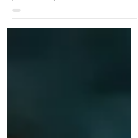
Madame Jeannine URBANSKI née
KEDZIA décédée le 17 juillet 2026 à
Beuvry à l'âge de 82 ans.
C’est avec une grande tristesse que nous vous annonçons
le décès de Jeannine URBANSKI née KEDZIA survenu le 17
juillet 2026 à Beuvry. Nous vous invitons à utiliser cet
espace pour laisser vos condoléances, partager des
photos souvenirs, une anecdote ou exprimer vos pensées
à travers des poèmes ou des textes.