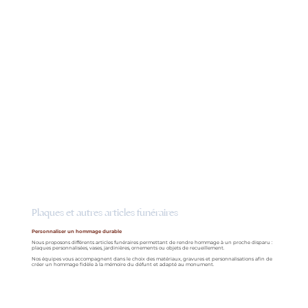
Plaques et autres articles funéraires
Personnaliser un hommage durable
Nous proposons différents articles funéraires permettant de rendre hommage à un proche disparu :
plaques personnalisées, vases, jardinières, ornements ou objets de recueillement.
Nos équipes vous accompagnent dans le choix des matériaux, gravures et personnalisations afin de
créer un hommage fidèle à la mémoire du défunt et adapté au monument.