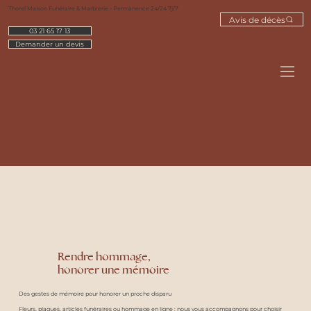
Thorel Maison Funéraire & Marbrerie - Permanence 24/24 7j/7
Avis de décès
03 21 65 17 13
Demander un devis
Rendre hommage,
honorer une mémoire
Des gestes de mémoire pour honorer un proche disparu
Fleurs, plaques, articles funéraires ou hommage en ligne : nous vous accompagnons pour choisir