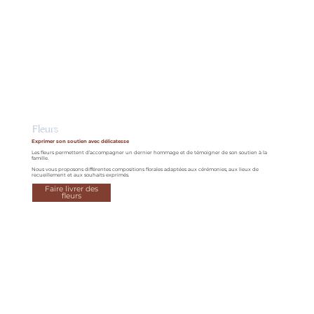
Fleurs
Exprimer son soutien avec délicatesse
Les fleurs permettent d’accompagner un dernier hommage et de témoigner de son soutien à la
famille.
Nous vous proposons différentes compositions florales adaptées aux cérémonies, aux lieux de
recueillement et aux souhaits exprimés.
Faire livrer des
fleurs