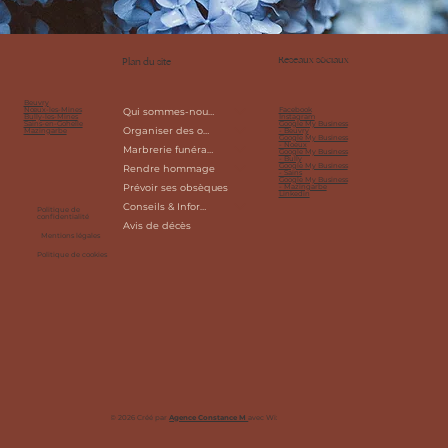
Réseaux sociaux
Plan du site
Beuvry
Facebook
Nœux-les-Mines
Qui sommes-nous?
Instagram
Bully-les-Mines
Google My Business
Sains-en-Gohelle
Organiser des obsèques
- Beuvry
Mazingarbe
Google My Business
- Noeux
Marbrerie funéraire
Google My Business
- Bully
Google My Business
Rendre hommage
- Sains
Google My Business
Prévoir ses obsèques
- Mazingarbe
Linkedin
Conseils & Informations
Politique de
confidentialité
Avis de décès
Mentions légales
Politique de cookies
© 2026 Créé par
Agence Constance M
avec
Wix Studio™