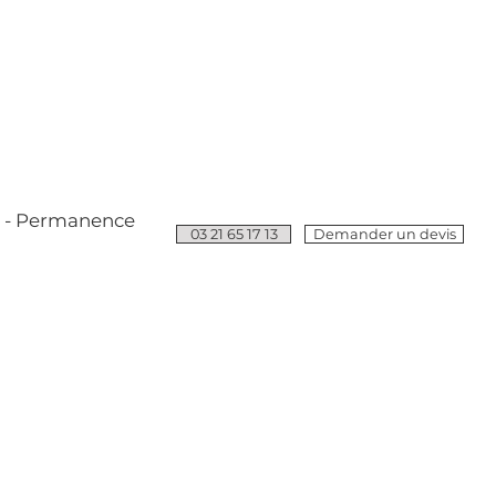
e - Permanence
03 21 65 17 13
Demander un devis