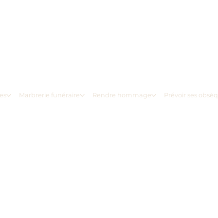
es
Marbrerie funéraire
Rendre hommage
Prévoir ses obsè