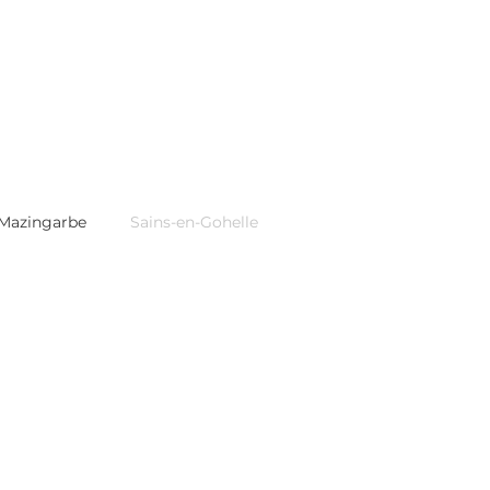
Mazingarbe
Sains-en-Gohelle