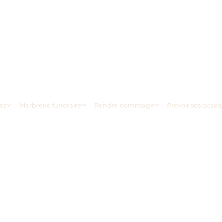
es
Marbrerie funéraire
Rendre hommage
Prévoir ses obsè