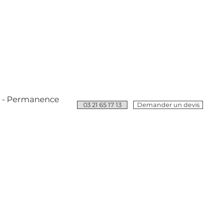
e - Permanence
03 21 65 17 13
Demander un devis