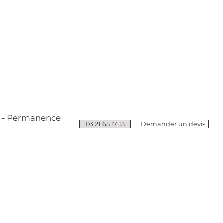
e - Permanence
03 21 65 17 13
Demander un devis