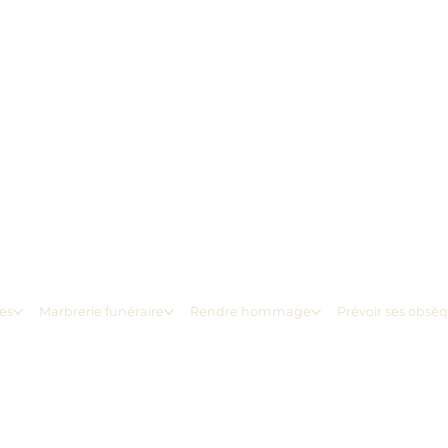
es
Marbrerie funéraire
Rendre hommage
Prévoir ses obsè