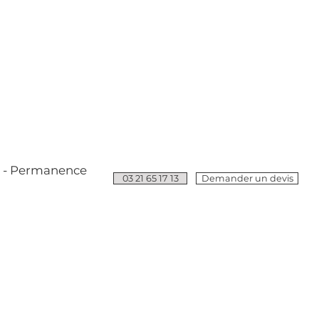
e - Permanence
03 21 65 17 13
Demander un devis