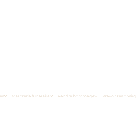
es
Marbrerie funéraire
Rendre hommage
Prévoir ses obsè