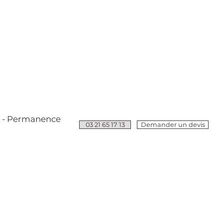
e - Permanence
03 21 65 17 13
Demander un devis