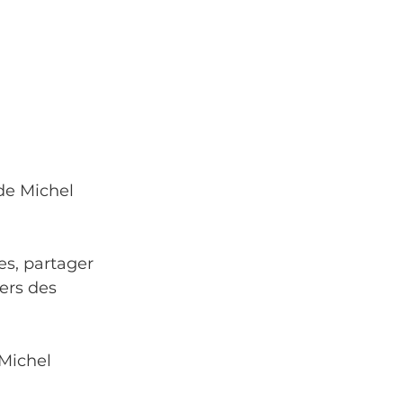
de Michel 
es, partager 
ers des 
Michel 