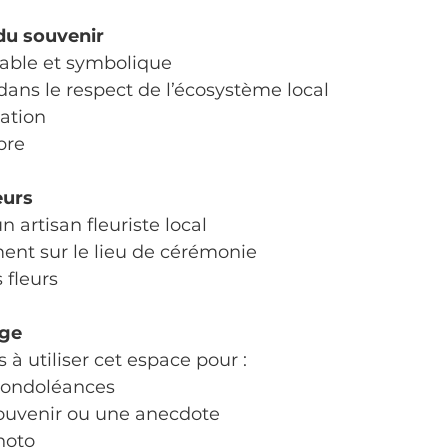
du souvenir
ble et symbolique
dans le respect de l’écosystème local
tation
bre
eurs
n artisan fleuriste local
ment sur le lieu de cérémonie
s fleurs
age
 à utiliser cet espace pour :
condoléances
ouvenir ou une anecdote
hoto