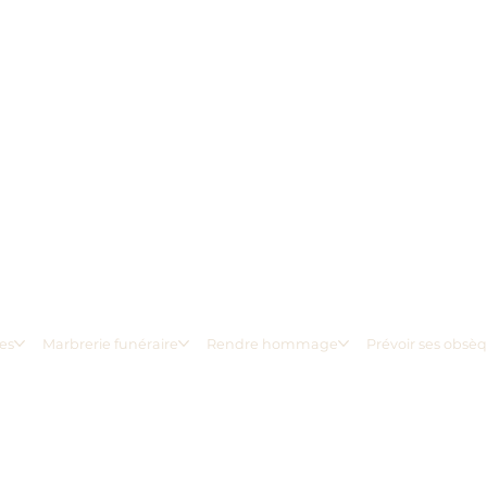
es
Marbrerie funéraire
Rendre hommage
Prévoir ses obsè