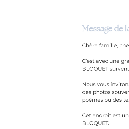
Message de la
Chère famille, che
C’est avec une gr
BLOQUET survenu l
Nous vous invitons
des photos souven
poèmes ou des tex
Cet endroit est u
BLOQUET.